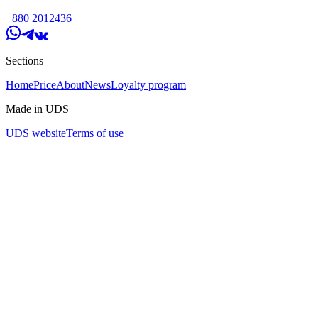
+880 2012436
Sections
Home
Price
About
News
Loyalty program
Made in UDS
UDS website
Terms of use