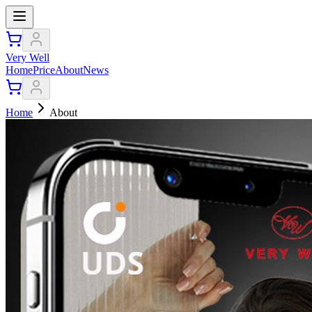
Very Well
Home
Price
About
News
Home
About