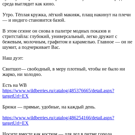
среда выглядит как кино.
Утро. Тёплая кружка, лёгкий макияж, плащ накинут на плечи
— и индиго становится базой.
В этом сезоне он снова в палитре модных показов и
стритстайла: глубокий, универсальный, легко дружит с
бежевым, молочным, графитом и карамелью. Главное — он не
шумит, а подчеркивает Вас.
Наш дуэт:
Свитшот— свободный, в меру плотный, чтобы не было ни
жарко, ни холодно.
Есть на WB
https://www.wildberries.ru/catalog/485376665/detail.aspx?
targetUrl=EX
Брюки — прямые, удобные, на каждый день.
https://www.wildberries.ru/catalog/486254166/detail.aspx?
targetUrl=EX
Носите вместе как костюм — для дел в ритме города.