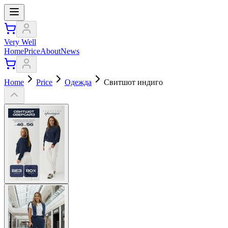
Very Well
Home
Price
About
News
Home
Price
Одежда
Свитшот индиго