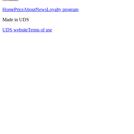
Home
Price
About
News
Loyalty program
Made in UDS
UDS website
Terms of use